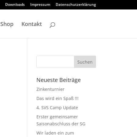
Downloads
Impressum
Datenschutzerklärung
-Shop
Kontakt
Neueste Beiträge
Zinkenturnier
Das wird ein Spaß !!!
4. SVS Camp Update
Erster gemeinsamer
Saisonabschluss der SG
Wir laden ein zum