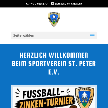
+49 7660 570
info@sv-st-peter.de
Seite wählen
HERZLICH WILLKOMMEN
BEIM SPORTVEREIN ST. PETER
E.V.