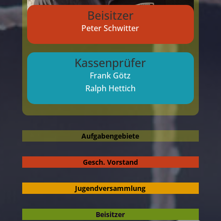
Beisitzer
Peter Schwitter
Kassenprüfer
Frank Götz
Ralph Hettich
Aufgabengebiete
Gesch. Vorstand
Jugendversammlung
Beisitzer